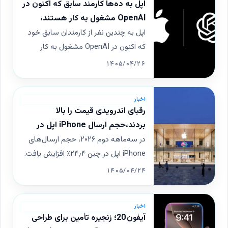
اپل به ده‌ها کارمند سابق که اکنون در
OpenAI مشغول به کار هستند،
هشدارهای قانونی ارسال کرد
اپل به چندین نفر از کارمندان سابق خود
که اکنون در OpenAI مشغول به کار
هستند، نامه‌های هشدار قانونی ارسال
۱۴۰۵/۰۴/۲۶
کرد. این نامه‌ها به منظور جمع‌آوری
شواهدی برای حمایت از دعوای دزدیده
اخبار
شدن اسرار تجاری شرکت در مقابل
رقبای اندرویدی قیمت را بالا
OpenAI است. اپل می‌خواهد ثابت کند
بردند،حجم ارسال iPhone اپل در
این افراد اطلاعات محرمانه را به رقیب
چین ۲۴٪ افزایش یافت
در سه‌ماهه دوم ۲۰۲۶، حجم ارسال‌های
منتقل کرده‌اند.
iPhone اپل در چین ۲۴٫۴٪ افزایش یافت.
این رشد به‌دلیل افزایش قیمت‌های رقبای
۱۴۰۵/۰۴/۲۴
اندروید بوده که مصرف‌کنندگان را به
سمت iPhone 17 سوق داد.
اخبار
آیفون 20؛ زنجیره تأمین برای طراحی