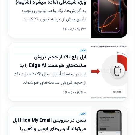
ویژه شیشه‌ای آماده میشود (شایعه)
به گزارش‌ها، یک واحد تولیدی زنجیره
تأمین پیش از عرضه آیفون ۲۰ که به
مناسبت بیستمین سالگرد اپل آماده
۱۴۰۵/۰۴/۲۳
می‌شود، بازسازی شده است. این مدل
جدید انتظار می‌رود با طراحی متمرکز بر
اخبار
شیشه و تغییرات اساسی در ظاهر عرضه
اپل واچ ۹۰٪ از حجم فروش
گردد.
ساعت‌های هوشمند Edge AI را به
خود اختصاص داد.
اپل در سه‌ماههٔ اول سال ۲۰۲۶ حدود ۹۰٪
از حجم فروش ساعت‌های هوشمند
مجهز به Edge AI را در اختیار داشت. در
۱۴۰۵/۰۴/۲۰
همین دوره، هوش مصنوعی روی
دستگاه‌ها به ۲۵٪ از کل بازار جهانی دست
اخبار
یافت.
نقص در سرویس Hide My Email اپل
می‌تواند آدرس‌های ایمیل واقعی را