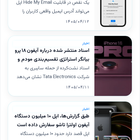
فاش کند
یک نقص در قابلیت Hide My Email اپل
می‌تواند آدرس ایمیل واقعی کاربران را
فاش کند. این آسیب‌پذیری بیش از یک
۱۴۰۵/۰۴/۱۲
سال پیش به‌صورت مسئولانه به اپل
گزارش شد، اما هنوز برای رفع آن
اخبار
به‌روزرسانی یا اصلاحی ارائه نشده است.
اسناد منتشر شده درباره آیفون ۱۸ پرو
بیانگر استراتژی تقسیم‌بندی مودم و
حسگر دوربین جدید است
اسناد نشت‌کرده از حمله سایبری به
شرکت Tata Electronics نشان می‌دهد
که اپل برای آیفون ۱۸ پرو استراتژی
۱۴۰۵/۰۴/۱۱
تقسیم‌بندی مودم را به کار می‌گیرد؛
به‌عبارت دیگر، این مدل دو نسخه مودم
اخبار
متفاوت (یک نسخه با پشتیبانی از 5G
طبق گزارش‌ها، اپل ۱۰ میلیون دستگاه
Sub‑6 و دیگری با پشتیبانی از mmWave)
آیفون اولترا تاشو سفارش داده است
خواهد داشت. همچنین بسته‌بندی جدید
که احتمالاً با قیمتی حدود ۲۵۰۰ دلار
اپل قصد دارد حدود ۱۰ میلیون دستگاه
A20 Pro بازطراحی شده و حسگر دوربین