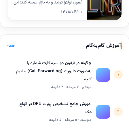
به بازار عرضه می‌شوند
آیفون اولترا تولید و به بازار عرضه کند؛ این
ارتقا یافته‌ای از سونی برای این گوشی
تعداد تقریباً یک‌سوم بیشتر از هدف‌های
۱۴۰۵/۰۴/۱۱
تعبیه شده است.
ساخت پیش‌بینی‌شده قبلی است. قیمت
حدود ۲۵۰۰ دلار پیش‌بینی می‌شود.
آموزش گام‌به‌گام
همه
چگونه در آیفون دو سیم‌کارت‌ شماره را
به‌صورت دایورت (Call Forwarding) تنظیم
۱
کنیم
مبتدی · ۷ مرحله · ۲ دقیقه
آموزش جامع تشخیص پورت DFU در انواع
مک
۲
متوسط · ۵ مرحله · ۵ دقیقه