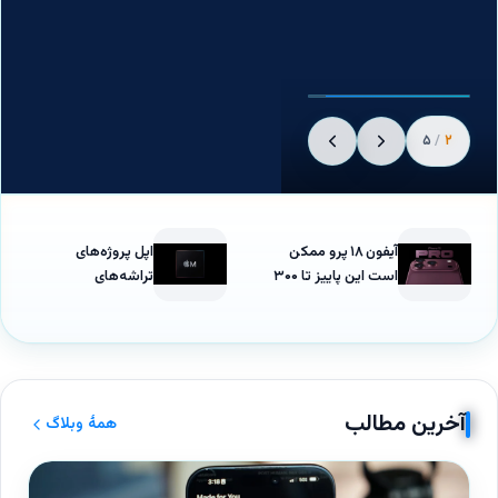
۵
/
۲
آیفون ۱۸ پرو ممکن
اپل پروژه‌های
است این پاییز تا ۳۰۰
تراشه‌های
دلار گران‌تر باشد
M2 Extreme و
M3 Extreme را لغو
کرد
آخرین مطالب
همهٔ وبلاگ