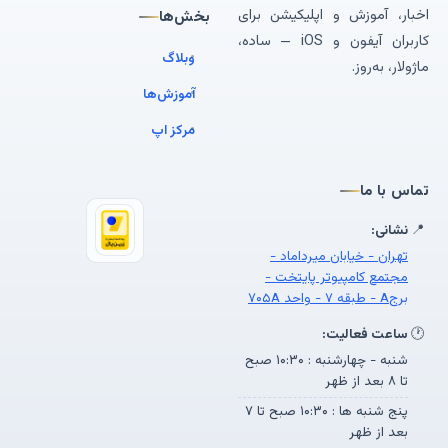
اخبار، آموزش و اپلیکیشن برای
بخش‌ها
کاربران آیفون و iOS — ساده،
وبلاگ
ماژولار، به‌روز.
آموزش‌ها
مرکز اپ
تماس با ما
📍
نشانی:
تهران - خیابان میرداماد -
مجتمع کامپیوتر پایتخت -
برجA - طبقه ۷ - واحد ۷۰۵A
🕐
ساعت فعالیت:
شنبه - چهارشنبه : ۱۰:۳۰ صبح
تا ۸ بعد از ظهر
پنج شنبه ها : ۱۰:۳۰ صبح تا ۷
بعد از ظهر