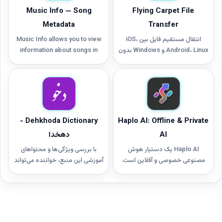
Music Info — Song
Flying Carpet File
Metadata
Transfer
انتقال مستقیم فایل بین iOS،
Music Info allows you to view
Android، Linux و Windows بدون
information about songs in
نیاز به شبکه بی‌سیم یا اینترنت،
your library, including play
فقط با دو دستگاه در فاصله نزدیک
count, skip count, release
از طریق Wi‑Fi اد‑هاک (و به‌صورت
date, date added, album artist,
اختیاری بلوتوث) امکان‌پذیر است.
composer, genre, year,
comments, lyrics, and more.*
Dehkhoda Dictionary -
Haplo AI: Offline & Private
AI
دهخدا
Haplo AI یک دستیار هوش
با بررسی ویژگی‌ها و محتواهای
مصنوعی خصوصی و آفلاین است.
آموزشی این منبع، خواننده می‌تواند
این ابزار بدون نیاز به اتصال به
مسیر پیشرفت خود را در مهارت‌های
اینترنت، امکان استفاده امن و
گفتاری، نوشتاری و شنیداری
مستقل از قابلیت‌های هوش
به‌صورت ساختاریافته برنامه‌ریزی
مصنوعی را برای کاربران فراهم
کند. در نهایت، هدف ارائه ابزارهای
می‌کند.
کارآمد برای تسهیل فراگیری کامل