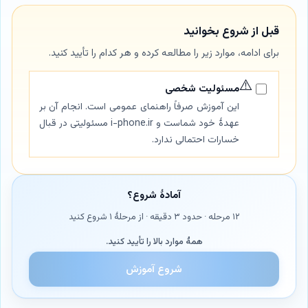
قبل از شروع بخوانید
برای ادامه، موارد زیر را مطالعه کرده و هر کدام را تأیید کنید.
⚠️
مسئولیت شخصی
این آموزش صرفاً راهنمای عمومی است. انجام آن بر
عهدهٔ خود شماست و i-phone.ir مسئولیتی در قبال
خسارات احتمالی ندارد.
آمادهٔ شروع؟
۱۲ مرحله · حدود ۳ دقیقه · از مرحلهٔ ۱ شروع کنید
همهٔ موارد بالا را تأیید کنید.
شروع آموزش