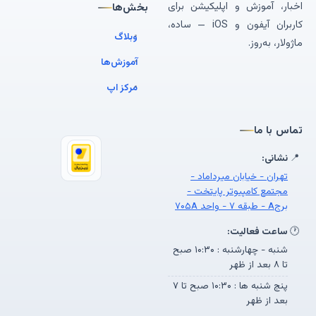
اخبار، آموزش و اپلیکیشن برای
بخش‌ها
کاربران آیفون و iOS — ساده،
وبلاگ
ماژولار، به‌روز.
آموزش‌ها
مرکز اپ
تماس با ما
📍
نشانی:
تهران - خیابان میرداماد -
مجتمع کامپیوتر پایتخت -
برجA - طبقه ۷ - واحد ۷۰۵A
🕐
ساعت فعالیت:
شنبه - چهارشنبه : ۱۰:۳۰ صبح
تا ۸ بعد از ظهر
پنج شنبه ها : ۱۰:۳۰ صبح تا ۷
بعد از ظهر