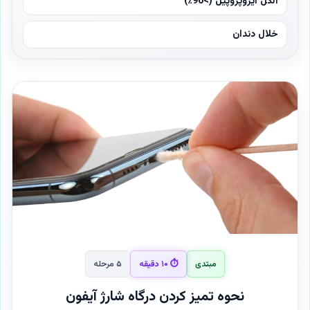
الکل ایزوپروپیل (>90٪)
خلال دندان
مبتدی
⏱ ۱۰ دقیقه
۵ مرحله
نحوه تمیز کردن درگاه شارژ آیفون