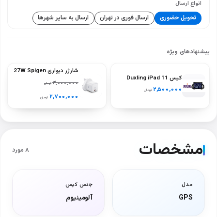
انواع ارسال
تحویل حضوری
ارسال فوری در تهران
ارسال به سایر شهرها
پیشنهادهای ویژه
شارژر دیواری 27W Spigen
کیس Duxling iPad 11
ArcStation PE2103UK
۳,۰۰۰,۰۰۰
تومان
نسل A16
۲,۵۰۰,۰۰۰
تومان
(A2696‑A2757‑A2777)
۲,۷۰۰,۰۰۰
تومان
– رنگ‌های سیاه، آبی، سبز،
بنفش
مشخصات
۸ مورد
مدل
جنس کیس
GPS
آلومینیوم