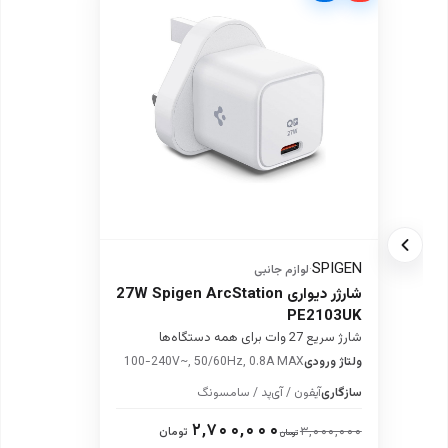
SPIGEN
·
لوازم جانبی
شارژر دیواری 27W Spigen ArcStation
PE2103UK
شارژ سریع 27 وات برای همه دستگاه‌ها
ولتاژ ورودی
100-240V~, 50/60Hz, 0.8A MAX
سازگاری
آیفون / آی‌پد / سامسونگ
۲,۷۰۰,۰۰۰
۳,۰۰۰,۰۰۰
تومان
تومان