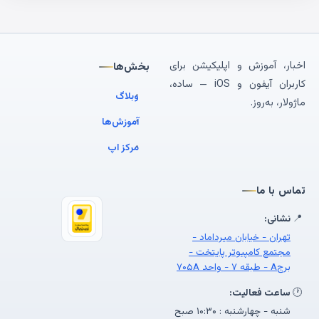
اخبار، آموزش و اپلیکیشن برای
بخش‌ها
کاربران آیفون و iOS — ساده،
وبلاگ
ماژولار، به‌روز.
آموزش‌ها
مرکز اپ
تماس با ما
📍
نشانی:
تهران - خیابان میرداماد -
مجتمع کامپیوتر پایتخت -
برجA - طبقه ۷ - واحد ۷۰۵A
🕐
ساعت فعالیت:
شنبه - چهارشنبه : ۱۰:۳۰ صبح