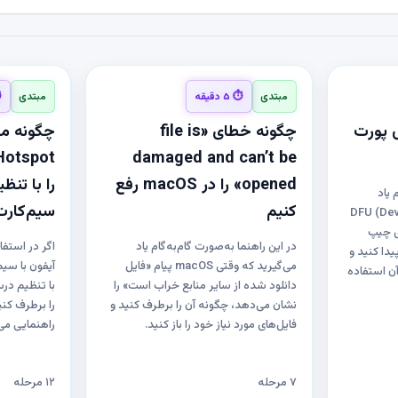
مبتدی
⏱ ۵ دقیقه
مبتدی
⏱ 
 پورت
چگونه خطای «file is
چگونه م
damaged and can’t be
opened» را در macOS رفع
 یاد
کنیم
سیم‌کارت‌
DFU (Device F
رای چیپ
در این راهنما به‌صورت گام‌به‌گام یاد
را چگونه پیدا کنید و
می‌گیرید که وقتی macOS پیام «فایل
آیفون با سیم
ابی یا نصب macOS از آن استفاده
دانلود شده از سایر منابع خراب است» را
نشان می‌دهد، چگونه آن را برطرف کنید و
را برطرف کنید
فایل‌های مورد نیاز خود را باز کنید.
راهنمایی می‌
۷ مرحله
۱۲ مرحله