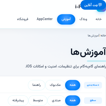
💬
چت آنلاین
i-Phone.ir
📱
خانه
وبلاگ
آموزش
AppCenter
فروشگاه
خانه
/
آموزش‌ها
آموزش‌ها
راهنمای گام‌به‌گام برای تنظیمات، امنیت و امکانات iOS.
همه
مک‌بوک
راهنما
دسته‌بندی
همه
مبتدی
متوسط
پیشرفته
سطح