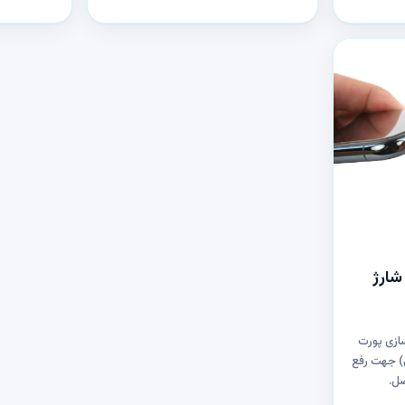
شارژ
سازی پورت
(نسل ۱۴ و پایین) جهت رفع
صل.