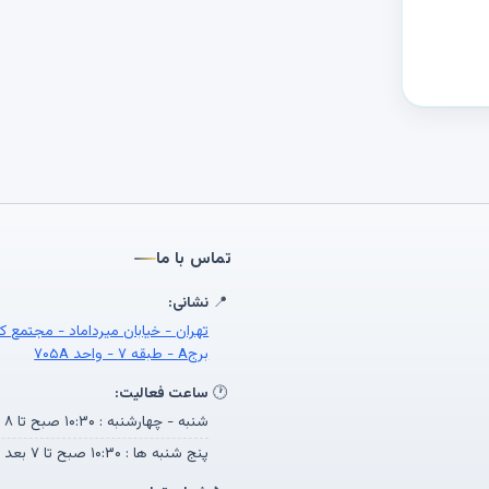
تماس با ما
📍
نشانی:
تهران - خیابان میرداماد - مجتمع ک
برجA - طبقه ۷ - واحد ۷۰۵A
🕐
ساعت فعالیت:
شنبه - چهارشنبه : ۱۰:۳۰ صبح تا ۸ بعد از ظهر
پنج شنبه ها : ۱۰:۳۰ صبح تا ۷ بعد از ظهر