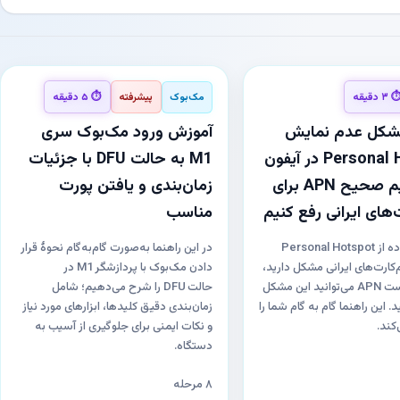
۳ دقیقه
مک‌بوک
پیشرفته
⏱ ۵ دقیقه
شکل عدم نمایش
آموزش ورود مک‌بوک سری
Personal Hotspot در آیفون
M1 به حالت DFU با جزئیات
را با تنظیم صحیح APN برای
زمان‌بندی و یافتن پورت
های ایرانی رفع کنیم
مناسب
اگر در استفاده از Personal Hotspot
در این راهنما به‌صورت گام‌به‌گام نحوهٔ قرار
‌کارت‌های ایرانی مشکل دارید،
دادن مک‌بوک با پردازشگر M1 در
با تنظیم درست APN می‌توانید این مشکل
حالت DFU را شرح می‌دهیم؛ شامل
. این راهنما گام به گام شما را
زمان‌بندی دقیق کلیدها، ابزارهای مورد نیاز
کند.
و نکات ایمنی برای جلوگیری از آسیب به
دستگاه.
۸ مرحله