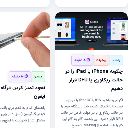
راهنما
پیشرفته
⏱ ۵ دقیقه
چگونه iPhone یا iPad را در
مبتدی
⏱ ۱۰ دقیقه
حالت ریکاوری یا DFU قرار
نحوه تمیز کردن درگاه 
دهیم
آیفون
اگر می‌خواهید iOS یا iPadOS را دوباره
نصب یا بازگردانی کنید، باید دستگاه خود را
راهنمای قدم به قدم برای پاک‌
در حالت ریکاوری یا در موارد خاص در حالت
لایتنینگ آیفون 
DFU قرار دهید. این راهنما گام به گام این
مشکل شارژ نادرست یا قطع‌و‌و
کار را با استفاده از iMazing توضیح