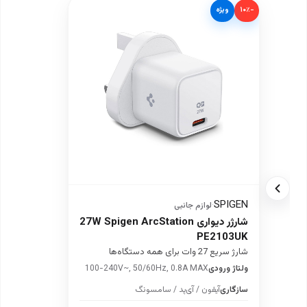
−۱۰٪
ویژه
SPIGEN
·
لوازم جانبی
شارژر دیواری 27W Spigen ArcStation
PE2103UK
شارژ سریع 27 وات برای همه دستگاه‌ها
ولتاژ ورودی
100-240V~, 50/60Hz, 0.8A MAX
سازگاری
آیفون / آی‌پد / سامسونگ