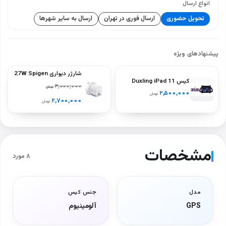
انواع ارسال
تحویل حضوری
ارسال فوری در تهران
ارسال به سایر شهرها
پیشنهادهای ویژه
شارژر دیواری 27W Spigen
کیس Duxling iPad 11
ArcStation PE2103UK
۳,۰۰۰,۰۰۰
تومان
نسل A16
۲,۵۰۰,۰۰۰
تومان
(A2696‑A2757‑A2777)
۲,۷۰۰,۰۰۰
تومان
– رنگ‌های سیاه، آبی، سبز،
بنفش
مشخصات
۸ مورد
مدل
جنس کیس
GPS
آلومینیوم