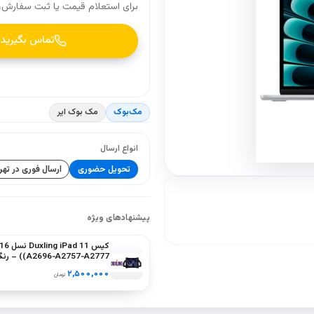
برای استعلام قیمت یا ثبت سفارش، 
تماس بگیرید
مک‌بوک
مک بوک ایر
انواع ارسال
تحویل حضوری
ارسال فوری در تهر
پیشنهادهای ویژه
کیس ling iPad 11
(A2757‑A2777
سبز، بنفش
۲,۵۰۰,۰۰۰
تومان