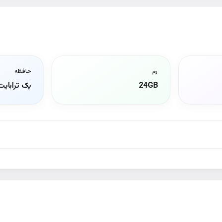
رم
حافظه
24GB
یک ترابایت