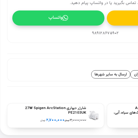
تماس بگیرید یا در واتساپ پیام دهید.
واتساپ
۹۸۹۱۲۸۶۷۵۹۰۲
ان
ارسال به سایر شهرها
شارژر دیواری 27W Spigen ArcStation
Dux نسل A16
PE2103UK
A2696‑) – رنگ‌های سیاه، آبی،
۲,۷۰۰,۰۰۰
۳,۰۰۰,۰۰۰
تومان
تومان