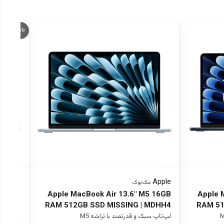
ناموجود
Apple
Apple
·
مک‌بوک
·
م
5 16GB
Apple MacBook Air 13.6" M5 16GB
Apple 
ack |
RAM 512GB SSD MISSING | MDHH4
RAM 51
MDE04
لپ‌تاپ سبک و قدرتمند با تراشه M5