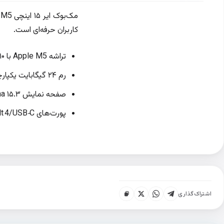
م
کاربران حرفه‌ای است.
تراشه Apple M5 با ۱۰ هسته (۴ Performance + ۶ Efficient) و Neural Engine ۱۶ هسته‌ای
رم ۲۴ گیگابایت یکپارچه و SSD ۱ ترابایت برای سرعت بالا
صفحه نمایش Liquid Retina ۱۵.۳ اینچی با روشنایی ۵۰۰ نیت و پشتیبانی از ۱.۰۷ میلیارد رنگ
پورت‌های Thunderbolt 4/USB‑C دو عدد، MagSafe 3 و Touch ID برای اتصال و امنیت
اشتراک‌گذاری