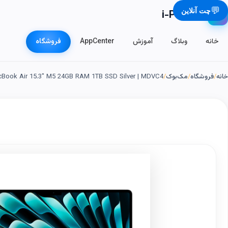
💬
چت آنلاین
i-Phone.ir
📱
خانه
وبلاگ
آموزش
AppCenter
فروشگاه
خانه
/
فروشگاه
/
مک‌بوک
/
Book Air 15.3" M5 24GB RAM 1TB SSD Silver | MDVC4