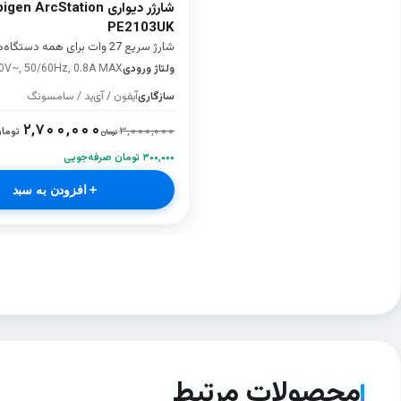
شارژر دیواری  ArcStation
PE2103UK
شارژ سریع 27 وات برای همه دستگاه‌ها
ولتاژ ورودی
0V~, 50/60Hz, 0.8A MAX
سازگاری
آیفون / آی‌پد / سامسونگ
۲,۷۰۰,۰۰۰
۳,۰۰۰,۰۰۰
توما
تومان
۳۰۰,۰۰۰ تومان صرفه‌جویی
افزودن به سبد
محصولات مرتبط