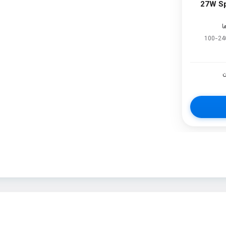
27W Spigen
100-24
ن