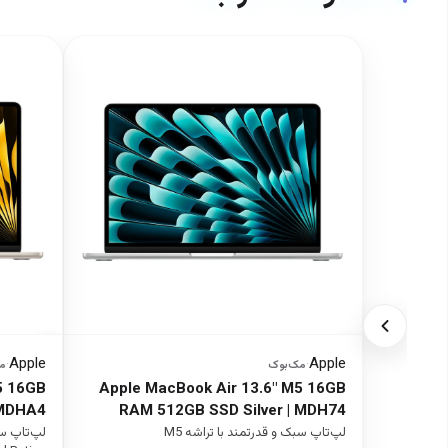
Apple
Apple
·
مک‌بوک
·
م
5 16GB
Apple MacBook Air 13.6" M5 16GB
 MDHA4
RAM 512GB SSD Silver | MDH74
لپ‌تاپ سبک و قدرتمند با تراشه M5