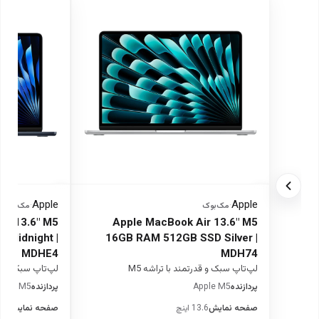
Apple
Apple
·
مک‌بوک
·
مک‌بوک
ir 13.6" M5
Apple MacBook Air 13.6" M5
 Midnight |
16GB RAM 512GB SSD Silver |
MDHE4
MDH74
لپ‌تاپ سبک و قدرتمند با تراشه M5
لپ‌تاپ سبک و قدرت
پردازنده
Apple M5
پردازنده
pple M5
صفحه نمایش
13.6 اینچ
صفحه نمایش
13.6 