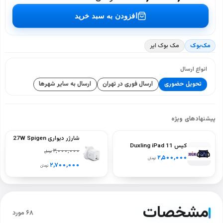
افزودن به سبد خرید
مک‌بوک
مک بوک ایر
انواع ارسال
تحویل حضوری
ارسال فوری در تهران
ارسال به سایر شهرها
پیشنهادهای ویژه
شارژر دیواری 27W Spigen
کیس Duxling iPad 11
ArcStation PE2103UK
۳,۰۰۰,۰۰۰
تومان
نسل A16
۲,۵۰۰,۰۰۰
تومان
(A2696‑A2757‑A2777) –
۲,۷۰۰,۰۰۰
تومان
رنگ‌های سیاه، آبی، سبز،
بنفش
مشخصات
۶۸ مورد