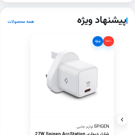
پیشنهاد ویژه
همه محصولات
−۱۰٪
ویژه
SPIGEN
·
لوازم جانبی
شارژر دیواری 27W Spigen ArcStation