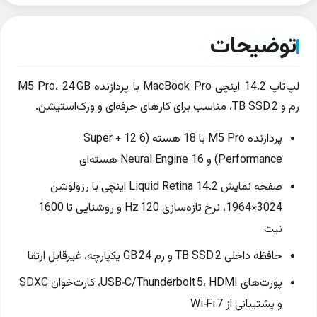
توضیحات
لپ‌تاپ 14.2 اینچی MacBook Pro با پردازنده M5 Pro، 24 GB
رم و 2 TB SSD، مناسب برای کارهای حرفه‌ای و ورک‌استیشن.
پردازنده M5 Pro با 18 هسته (6 Super + 12
Performance) و Neural Engine 16 هسته‌ای
صفحه نمایش Liquid Retina 14.2 اینچی با رزولوشن
3024×1964، نرخ تازه‌سازی 120 Hz و روشنایی تا 1600
نیت
حافظه داخلی 2 TB SSD و رم 24 GB یکپارچه، غیرقابل ارتقا
پورت‌های USB‑C/Thunderbolt 5، HDMI، کارت‌خوان SDXC
و پشتیبانی از Wi‑Fi 7