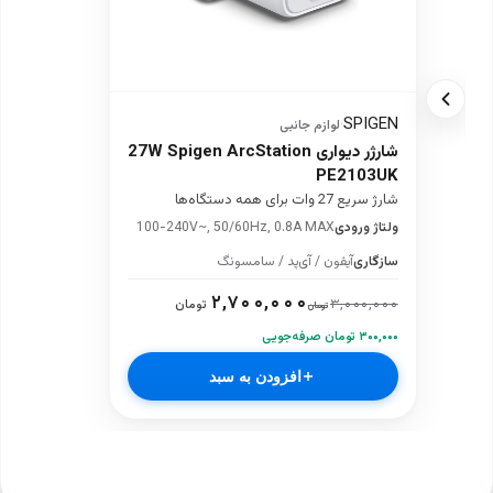
SPIGEN
·
لوازم جانبی
شارژر دیواری 27W Spigen ArcStation
PE2103UK
شارژ سریع 27 وات برای همه دستگاه‌ها
ولتاژ ورودی
100-240V~, 50/60Hz, 0.8A MAX
سازگاری
آیفون / آی‌پد / سامسونگ
۲,۷۰۰,۰۰۰
۳,۰۰۰,۰۰۰
تومان
تومان
۳۰۰,۰۰۰ تومان صرفه‌جویی
افزودن به سبد