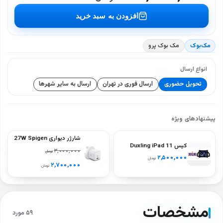
افزودن به سبد خرید
مک‌بوک
مک بوک پرو
انواع ارسال
تحویل حضوری
ارسال فوری در تهران
ارسال به سایر شهرها
پیشنهادهای ویژه
شارژر دیواری 27W Spigen
کیس Duxling iPad 11
ArcStation PE2103UK
۳,۰۰۰,۰۰۰
تومان
نسل A16
۲,۵۰۰,۰۰۰
تومان
(A2696‑A2757‑A2777)
۲,۷۰۰,۰۰۰
تومان
– رنگ‌های سیاه، آبی، سبز،
بنفش
مشخصات
۵۹ مورد