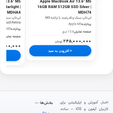
ir 13.6" M5
Apple MacBook Air 13.6" M5
Starlight |
16GB RAM 512GB SSD Silver |
MDHA4
MDH74
لپ‌تاپ سبک و قدرتمند با تراشه M5
Liquid Retina
پردازنده
Apple M5
پردازنده
pple M5
صفحه نمایش
13.6 اینچ
صفحه نمایش
13.6 
۲۴۵,۰۰۰,۰۰۰
تومان
۲,۰۰۰,۰۰۰
افزودن به سبد
اخبار، آموزش و اپلیکیشن برای
بخش‌ها
کاربران آیفون و iOS — ساده،