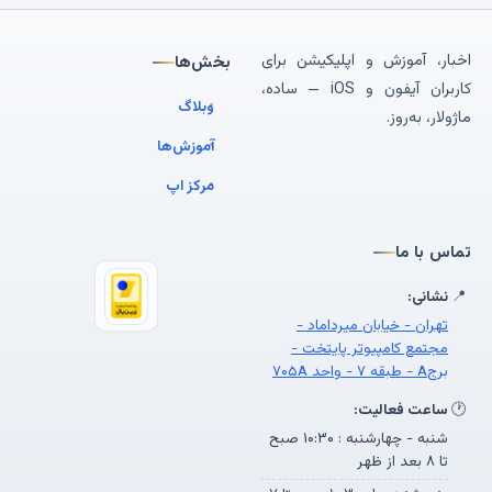
اخبار، آموزش و اپلیکیشن برای
بخش‌ها
کاربران آیفون و iOS — ساده،
وبلاگ
ماژولار، به‌روز.
آموزش‌ها
مرکز اپ
تماس با ما
📍
نشانی:
تهران - خیابان میرداماد -
مجتمع کامپیوتر پایتخت -
برجA - طبقه ۷ - واحد ۷۰۵A
🕐
ساعت فعالیت:
شنبه - چهارشنبه : ۱۰:۳۰ صبح
تا ۸ بعد از ظهر