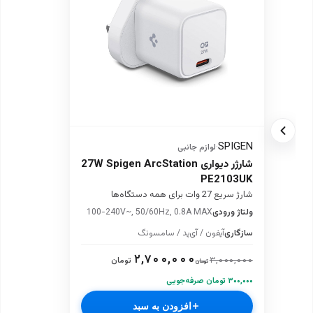
SPIGEN
·
لوازم جانبی
شارژر دیواری 27W Spigen ArcStation
PE2103UK
شارژ سریع 27 وات برای همه دستگاه‌ها
ولتاژ ورودی
100-240V~, 50/60Hz, 0.8A MAX
سازگاری
آیفون / آی‌پد / سامسونگ
۲,۷۰۰,۰۰۰
۳,۰۰۰,۰۰۰
تومان
تومان
۳۰۰,۰۰۰ تومان صرفه‌جویی
افزودن به سبد