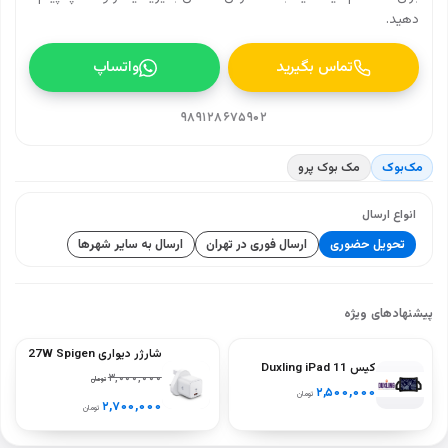
دهید.
تماس بگیرید
واتساپ
۹۸۹۱۲۸۶۷۵۹۰۲
مک‌بوک
مک بوک پرو
انواع ارسال
تحویل حضوری
ارسال فوری در تهران
ارسال به سایر شهرها
پیشنهادهای ویژه
شارژر دیواری 27W Spigen
کیس Duxling iPad 11
ArcStation PE2103UK
۳,۰۰۰,۰۰۰
تومان
نسل A16
۲,۵۰۰,۰۰۰
تومان
(A2696‑A2757‑A2777)
۲,۷۰۰,۰۰۰
تومان
– رنگ‌های سیاه، آبی، سبز،
بنفش