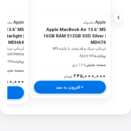
Apple
Apple
·
مک‌بوک
·
مک‌بوک
ir 13.6" M5
Apple MacBook Air 13.6" M5
Starlight |
16GB RAM 512GB SSD Silver |
MDHA4
MDH74
لپ‌تاپ سبک و قدرتمند با تراشه M5
Liquid Retina
پردازنده
Apple M5
پردازنده
pple M5
صفحه نمایش
13.6 اینچ
صفحه نمایش
13.6 
۲۴۵,۰۰۰,۰۰۰
تومان
۲,۰۰۰,۰۰۰
افزودن به سبد