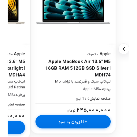
Apple
Apple
·
مک‌بوک
·
مک‌بوک
ir 13.6" M5
Apple MacBook Air 13.6" M5
Starlight |
16GB RAM 512GB SSD Silver |
MDHA4
MDH74
لپ‌تاپ سبک و قدرتمند با تراشه M5
Liquid Retina
پردازنده
Apple M5
پردازنده
pple M5
صفحه نمایش
13.6 اینچ
صفحه نمایش
13.6 
۲۴۵,۰۰۰,۰۰۰
تومان
۲,۰۰۰,۰۰۰
افزودن به سبد