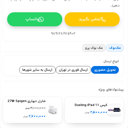
دهید.
تماس بگیرید
واتساپ
۹۸۹۱۲۸۶۷۵۹۰۲
مک‌بوک
مک بوک پرو
انواع ارسال
تحویل حضوری
ارسال فوری در تهران
ارسال به سایر شهرها
پیشنهادهای ویژه
شارژر دیواری 27W Spigen
کیس Duxling iPad 11
ArcStation PE2103UK
۳,۰۰۰,۰۰۰
تومان
نسل A16
۲,۵۰۰,۰۰۰
تومان
(A2696‑A2757‑A2777) –
۲,۷۰۰,۰۰۰
تومان
رنگ‌های سیاه، آبی، سبز،
بنفش