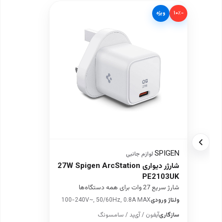
−۱۰٪
ویژه
SPIGEN
·
لوازم جانبی
شارژر دیواری 27W Spigen ArcStation
PE2103UK
شارژ سریع 27 وات برای همه دستگاه‌ها
ولتاژ ورودی
100-240V~, 50/60Hz, 0.8A MAX
سازگاری
آیفون / آی‌پد / سامسونگ