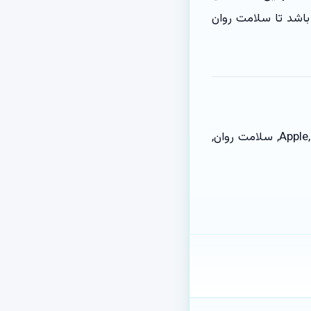
 باشد تا سلامت روان
سری iOS 27, Siri AI, یادآوری استراحت, هوش مصنوعی, چت‌بات, Apple, WWDC 2026, سلامت روان,