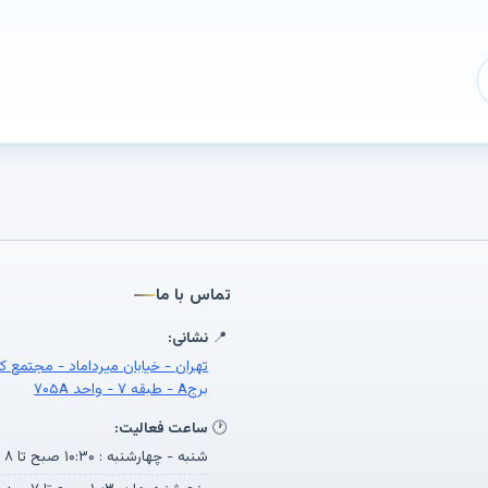
تماس با ما
📍
نشانی:
تهران - خیابان میرداماد - مجتمع ک
برجA - طبقه ۷ - واحد ۷۰۵A
🕐
ساعت فعالیت:
شنبه - چهارشنبه : ۱۰:۳۰ صبح تا ۸ بعد از ظهر