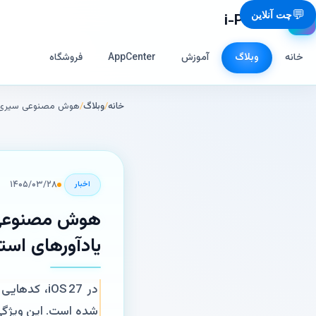
💬
چت آنلاین
i-Phone.ir
📱
خانه
وبلاگ
آموزش
AppCenter
فروشگاه
خانه
/
وبلاگ
/
هوش مصنوعی سیری مم
۱۴۰۵/۰۳/۲۸
اخبار
هوش مصنوعی 
یادآورهای است
در iOS 27،
شده است. این ویژگی 