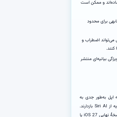
iOS به‌صورت متنی آماده‌اند و ممکن است
یژگی‌های مشابهی برای محدود
می‌تواند اضطراب و
کنند.
یژگی بیانیه‌ای منتشر
 کدهای iOS 27 نشان می‌دهد که اپل به‌طور جدی به
مسئولیت‌های اخلاقی هوش مصنوعی پرداخته و قصد دارد کاربران را از استفادهٔ بی‌رویه از Siri AI بازدارند.
اگرچه هنوز جزئیات دقیق این ویژگی ناشناخته است، اما می‌توان انتظار داشت که در نسخهٔ نهایی iOS 27 یا