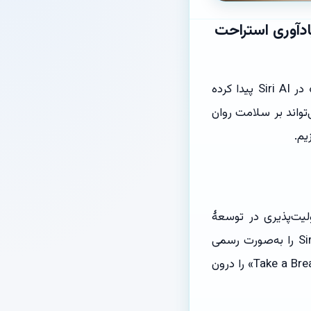
لانی یادآوری استراحت
در نسخهٔ پیش‌نمایش iOS 27، اپل کدهایی برای نمایش پیام‌های «Take a Break» در Siri AI پیدا کرده
‌تواند بر سلامت روان
یم.
 و مسئولیت‌پذیری در توسعهٔ
هوش مصنوعی اشاره کرد، اما جزئیات مربوط به زمان‌بندی پیام‌های استراحت برای Siri AI را به‌صورت رسمی
بیان نکرد. پژوهشگرانی که کدهای iOS 27 را بررسی کردند، رشته‌های متنی «Take a Break Message» را درون