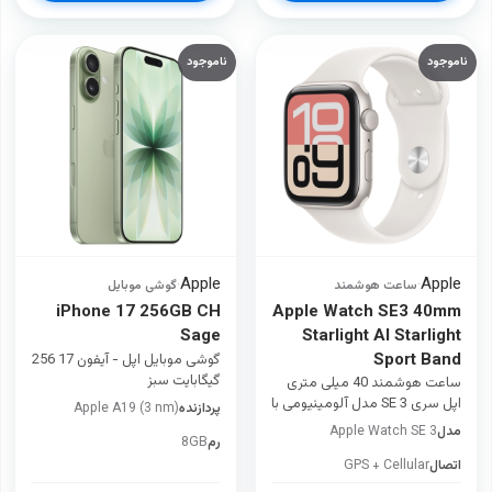
ناموجود
ناموجود
Apple
Apple
·
ساعت هوشمند
·
گوشی موبایل
iPhone 17 256GB CH
Apple Watch SE3 40mm
Sage
Starlight Al Starlight
Sport Band
گوشی موبایل اپل - آیفون 17 256
گیگابایت سبز
ساعت هوشمند 40 میلی متری
اپل سری SE 3 مدل آلومینیومی با
پردازنده
Apple A19 (3 nm)
بند سیلیکونی
مدل
Apple Watch SE 3
رم
8GB
اتصال
GPS + Cellular