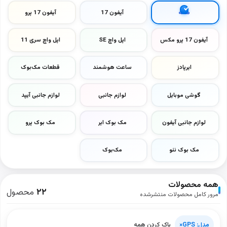
همه
آیفون 17
آیفون 17 پرو
آیفون 17 پرو مکس
اپل واچ SE
اپل واچ سری 11
ایرپادز
ساعت هوشمند
قطعات مک‌بوک
گوشی موبایل
لوازم جانبی
لوازم جانبی آیپد
لوازم جانبی آیفون
مک بوک ایر
مک بوک پرو
مک بوک نئو
مک‌بوک
همه محصولات
۲۲
محصول
مرور کامل محصولات منتشرشده
مدل: GPS
×
پاک کردن همه