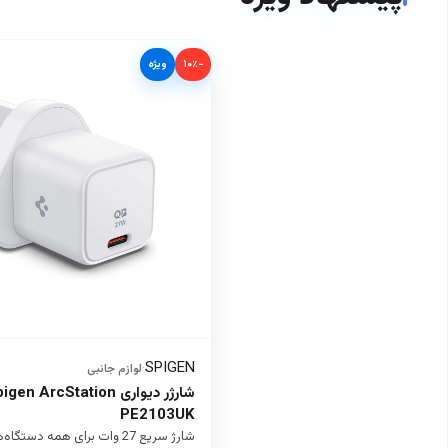
−۱۰٪
ویژه
SPIGEN
·
لوازم جانبی
شارژر دیواری  ArcStation
PE2103UK
شارژ سریع 27 وات برای همه دستگاه‌ها