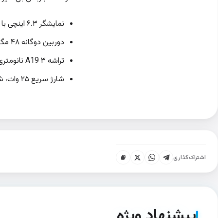
نمایشگر ۶.۳ اینچی با نرخ تازه‌سازی ۱۲۰ هرتز و روشنایی ۳۰۰۰ نیت
دوربین دوگانه ۴۸ مگاپیکسلی + ۱۲ مگاپیکسلی با فیلم‌برداری 4K Dolby Vision
تراشه A19 ۳ نانومتری، رم ۸ گیگابایت و پشتیبانی از Ray Tracing
شارژ سریع ۲۵ وات، شارژ بی‌سیم MagSafe و Qi2، باتری ۳۶۹۲ mAh با عمر تا ۳۰ ساعت
اشتراک‌گذاری
پیشنهاد ویژه