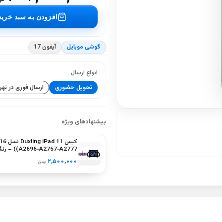
افزودن به سبد خرید
گوشی موبایل
آیفون 17
انواع ارسال
تحویل حضوری
ارسال فوری در تهر
پیشنهادهای ویژه
کیس ling iPad 11
(A2757‑A2777
سبز، بنفش
۲,۵۰۰,۰۰۰
تومان