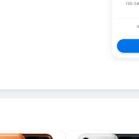
100-24
ن