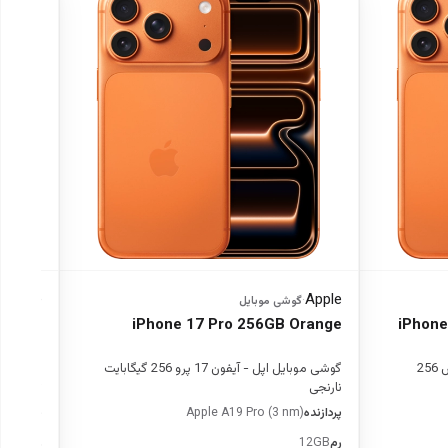
Apple
Apple
·
گوشی موبایل
·
گ
p Blue
iPhone 17 Pro 256GB Orange
iPhone
گوشی موبایل اپل - آیفون 17 پرو مکس 256
گوشی موبایل اپل - آیفون 17 پرو 256 گیگابایت
نارنجی
تیره
پردازنده
Apple A19 Pro (3 nm)
پردازنده
)
رم
12GB
رم
12GB