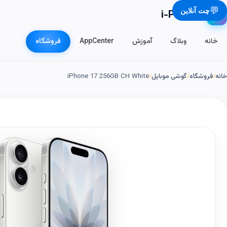
💬
چت آنلاین
i-Phone.ir
📱
خانه
وبلاگ
آموزش
AppCenter
فروشگاه
خانه
/
فروشگاه
/
گوشی موبایل
/
iPhone 17 256GB CH White