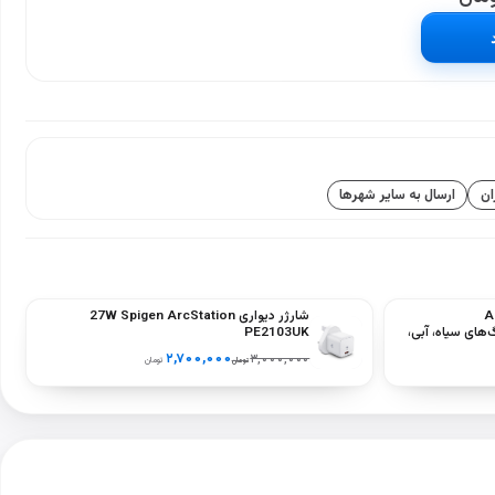
ان
ارسال به سایر شهرها
شارژر دیواری 27W Spigen ArcStation
Dux نسل A16
PE2103UK
A2696‑) – رنگ‌های سیاه، آبی،
۲,۷۰۰,۰۰۰
۳,۰۰۰,۰۰۰
تومان
تومان