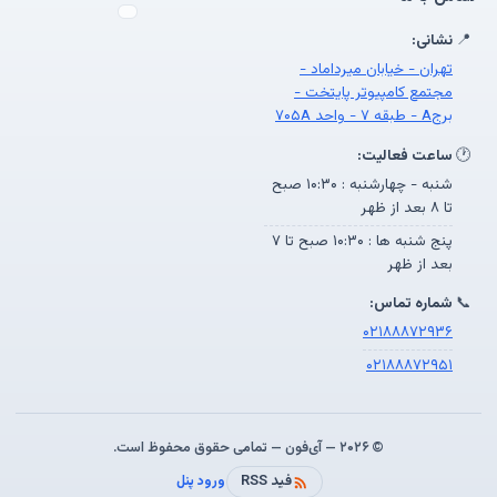
📍
نشانی:
تهران - خیابان میرداماد -
مجتمع کامپیوتر پایتخت -
برجA - طبقه ۷ - واحد ۷۰۵A
🕐
ساعت فعالیت:
شنبه - چهارشنبه : ۱۰:۳۰ صبح
تا ۸ بعد از ظهر
پنج شنبه ها : ۱۰:۳۰ صبح تا ۷
بعد از ظهر
📞
شماره تماس:
۰۲۱۸۸۸۷۲۹۳۶
۰۲۱۸۸۸۷۲۹۵۱
© ۲۰۲۶ — آی‌فون — تمامی حقوق محفوظ است.
فید RSS
ورود پنل