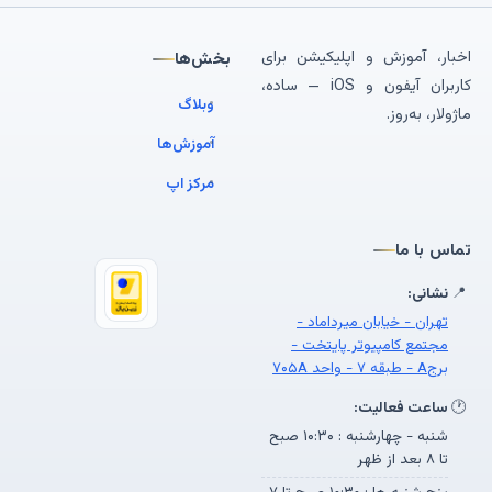
اخبار، آموزش و اپلیکیشن برای
بخش‌ها
کاربران آیفون و iOS — ساده،
وبلاگ
ماژولار، به‌روز.
آموزش‌ها
مرکز اپ
تماس با ما
📍
نشانی:
تهران - خیابان میرداماد -
مجتمع کامپیوتر پایتخت -
برجA - طبقه ۷ - واحد ۷۰۵A
🕐
ساعت فعالیت:
شنبه - چهارشنبه : ۱۰:۳۰ صبح
تا ۸ بعد از ظهر