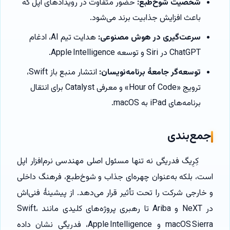
شخصیت شوخ‌طبع:
حضور متفاوت در رویدادهای اپل که
باعث افزایش جذابیت برند می‌شود.
سرعت‌گیری در هوش مصنوعی:
هدایت تیم AI، ادغام
ChatGPT در Siri و توسعه Apple Intelligence.
توسعه‌گر جامعهٔ برنامه‌نویسان:
انتشار منبع باز Swift،
ترویج «Hour of Code» و معرفی Catalyst برای انتقال
برنامه‌های iPad به macOS.
جمع‌بندی
کِرِیگ فدریگی نه تنها مسئول اصلی مهندسی نرم‌افزار اپل
است، بلکه به‌عنوان چهره‌ای جذاب و شوخ‌طبع، فرهنگ داخلی
و خارجی شرکت را تحت تأثیر قرار می‌دهد. از پیشینهٔ فنی‌اش
در NeXT و Ariba تا رهبری پروژه‌های کلیدی مانند Swift،
macOS Sierra و Apple Intelligence، فدریگی نشان داده