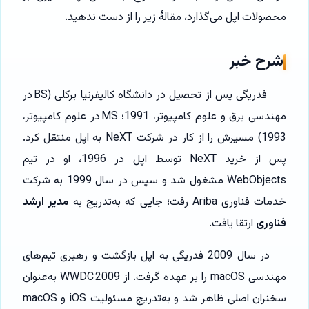
محصولات اپل می‌گذارد، مقالهٔ زیر را از دست ندهید.
شرح خبر
فدریگی پس از تحصیل در دانشگاه کالیفرنیا برکلی (BS در
مهندسی برق و علوم کامپیوتر، 1991؛ MS در علوم کامپیوتر،
1993) مسیرش را از کار در شرکت NeXT به اپل منتقل کرد.
پس از خرید NeXT توسط اپل در 1996، او در تیم
WebObjects مشغول شد و سپس در سال 1999 به شرکت
خدمات فناوری Ariba رفت؛ جایی که به‌تدریج به
مدیر ارشد
فناوری
ارتقا یافت.
در سال 2009 فدریگی به اپل بازگشت و رهبری تیم‌های
مهندسی macOS را بر عهده گرفت. از WWDC 2009 به‌عنوان
سخنران اصلی ظاهر شد و به‌تدریج مسئولیت iOS و macOS