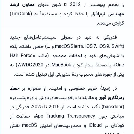
را به‌هم پیوست. از 2012 تا کنون عنوان
معاون ارشد
مهندسی نرم‌افزار
را حفظ کرده و مستقیماً به (Tim Cook)
گزارش می‌دهد.
فدریگی نه تنها در معرفی سیستم‌عامل‌های جدید
(macOS Sierra، iOS 7، iOS 9، Swift و ...) حضور داشته، بلکه
با شوخی‌های خود و لحظات مِم‌محور (مانند «Hair Force
One» یا صحنهٔ بیدار کردن MacBook در WWDC 2020) به
یکی از چهره‌های محبوب ردهٔ مدیریتی اپل تبدیل شده است.
در زمینهٔ حریم خصوصی و امنیت، او همواره بر
حفظ
رمزنگاری قوی
و مقابله با درخواست‌های دولتی برای «پشت‌در»
(backdoor) تأکید داشته است. از 2016 تا 2025، فدریگی در
مباحثی چون App Tracking Transparency، حفاظت از
کودکان در iCloud و محدودیت‌های امنیتی macOS نقش