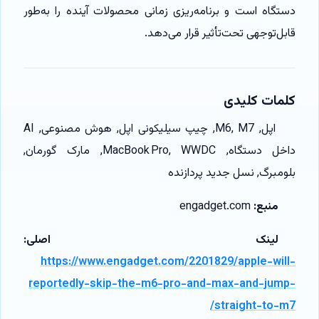
دستگاه است و برنامه‌ریزی زمانی محصولات آینده را به‌طور
قابل‌توجهی تحت‌تأثیر قرار می‌دهد.
کلمات کلیدی
اپل, M6, M7, چیپ سیلیکونی اپل, هوش مصنوعی, AI
داخل دستگاه, MacBook Pro, WWDC, مارک گورمان,
بلومبرگ, نسل جدید پردازنده
منبع:
engadget.com
لینک اصلی:
https://www.engadget.com/2201829/apple-will-
reportedly-skip-the-m6-pro-and-max-and-jump-
straight-to-m7/