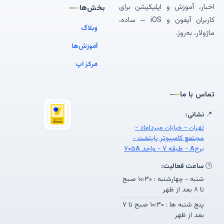
اخبار، آموزش و اپلیکیشن برای
بخش‌ها
کاربران آیفون و iOS — ساده،
وبلاگ
ماژولار، به‌روز.
آموزش‌ها
مرکز اپ
تماس با ما
📍
نشانی:
تهران - خیابان میرداماد -
مجتمع کامپیوتر پایتخت -
برجA - طبقه ۷ - واحد ۷۰۵A
🕐
ساعت فعالیت:
شنبه - چهارشنبه : ۱۰:۳۰ صبح
تا ۸ بعد از ظهر
پنج شنبه ها : ۱۰:۳۰ صبح تا ۷
بعد از ظهر