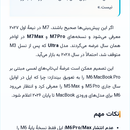
نیست.»
اگر این پیش‌بینی‌ها صحیح باشند، M7 در نیمهٔ اول ۲۰۲۷
معرفی می‌شود و نسخه‌های
M7 Pro
و
M7 Max
در اواخر
همان سال عرضه می‌گردند. مدل
Ultra
که پس از نسل M3
متوقف شد، احتمالاً در سال ۲۰۲۸ به بازار می‌آید.
این تصمیم ممکن است عرضهٔ لپ‌تاپ‌های لمسی مبتنی بر
M6 MacBook Pro را به تعویق بیندازد؛ چرا که اپل در اوایل
سال جاری M5 Pro و M5 Max را معرفی کرد و انتظار می‌رود
M6 برای مدل‌های ورودی MacBook تا پایان ۲۰۲۶ اعلام شود.
نکات مهم
عدم انتشار M6 Pro/Max:
اپل فقط نسخهٔ پایهٔ M6 را