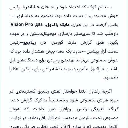
سید تم کوک، که اعتماد خود را به
جان جیاناندریا
، رئیس
هوش مصنوعی، از دست داده بود، تصمیم به جداسازی این
بخش گرفت. در این میان،
مایک راک‌ول
، خالق
Vision Pro
،
داوطلب شد تا سرپرستی بازسازی دیجیتال‌دستیار را بر عهده
بگیرد. طبق گزارش مارک گورمن،
دن ریکچیو
—رئیس
سخت‌افزار پیشین—حدود یک دهه پیش هشدار داده بود که
هوش مصنوعی می‌تواند تهدیدی وجودی برای دستگاه‌های اپل
باشد و به راک‌ول مأموریت تهیه نقشه راهی برای بازنگری Siri را
داده بود.
اگرچه راک‌ول ابتدا خواستار نقش رهبری گسترده‌تری در
حوزه هوش مصنوعی شود و مستقیماً به کوک گزارش دهد،
کریگ فدریگی
—رئیس نرم‌افزار—اصرار داشت که هوش
مصنوعی تحت سازمان مهندسی نرم‌افزار باقی بماند. در نهایت،
راک‌ول پذیرفت که بازسازی Siri را تحت نظارت فدریگی رهبری