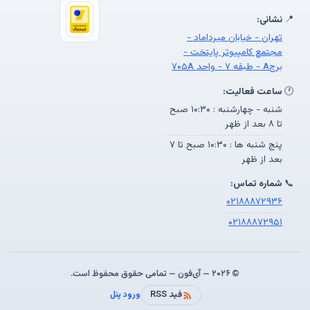
📍
نشانی:
تهران - خیابان میرداماد -
مجتمع کامپیوتر پایتخت -
برجA - طبقه ۷ - واحد ۷۰۵A
🕐
ساعت فعالیت:
شنبه - چهارشنبه : ۱۰:۳۰ صبح
تا ۸ بعد از ظهر
پنج شنبه ها : ۱۰:۳۰ صبح تا ۷
بعد از ظهر
📞
شماره تماس:
۰۲۱۸۸۸۷۲۹۳۶
۰۲۱۸۸۸۷۲۹۵۱
© ۲۰۲۶ — آی‌فون — تمامی حقوق محفوظ است.
فید RSS
ورود پنل