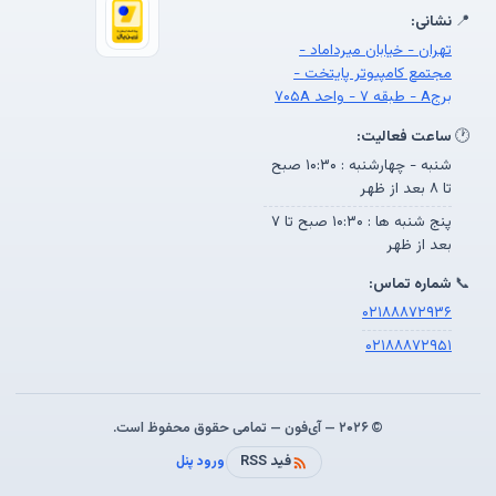
📍
نشانی:
تهران - خیابان میرداماد -
مجتمع کامپیوتر پایتخت -
برجA - طبقه ۷ - واحد ۷۰۵A
🕐
ساعت فعالیت:
شنبه - چهارشنبه : ۱۰:۳۰ صبح
تا ۸ بعد از ظهر
پنج شنبه ها : ۱۰:۳۰ صبح تا ۷
بعد از ظهر
📞
شماره تماس:
۰۲۱۸۸۸۷۲۹۳۶
۰۲۱۸۸۸۷۲۹۵۱
© ۲۰۲۶ — آی‌فون — تمامی حقوق محفوظ است.
فید RSS
ورود پنل