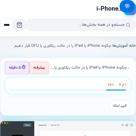
💬
i-Phone.ir
📱
انه
/
آموزش‌ها
/
چگونه iPhone یا iPad را در حالت ریکاوری یا DFU قرار دهیم
←
چگونه iPhone یا iPad را در حالت ریکاوری یا DFU قرار دهیم
پیشرفته
⏱ ۵ دقیقه
۱ از ۶
۱۷٪
کپی لینک