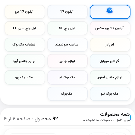
همه
آیفون 17
آیفون 17 پرو
آیفون 17 پرو مکس
اپل واچ SE
اپل واچ سری 11
ایرپادز
ساعت هوشمند
قطعات مک‌بوک
گوشی موبایل
لوازم جانبی
لوازم جانبی آیپد
لوازم جانبی آیفون
مک بوک ایر
مک بوک پرو
مک بوک نئو
مک‌بوک
همه محصولات
۹۲
محصول
· صفحه ۴ از ۴
مرور کامل محصولات منتشرشده