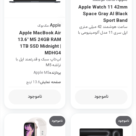
Apple Watch 11 42mm
Space Gray Al Black
Sport Band
Apple
·
مک‌بوک
ساعت هوشمند 42 میلی متری
اپل سری 11 مدل آلومینیومی با
Apple MacBook Air
بند سیلیکونی
13.6" M5 24GB RAM
1TB SSD Midnight |
MDHG4
لپ‌تاپ سبک و قدرتمند اپل با
تراشه M5
پردازنده
Apple M5
صفحه نمایش
13.6 اینچ
ناموجود
ناموجود
ناموجود
ناموجود