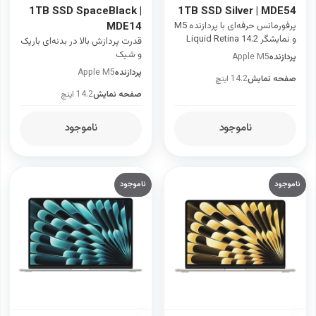
1TB SSD SpaceBlack |
1TB SSD Silver | MDE54
پرفورمانس حرفه‌ای با پردازنده M5
MDE14
و نمایشگر Liquid Retina 14.2
قدرت پردازش بالا در بدنه‌ای باریک
اینچی
و شیک
پردازنده
Apple M5
پردازنده
Apple M5
صفحه نمایش
14.2 اینچ
صفحه نمایش
14.2 اینچ
ناموجود
ناموجود
ناموجود
ناموجود