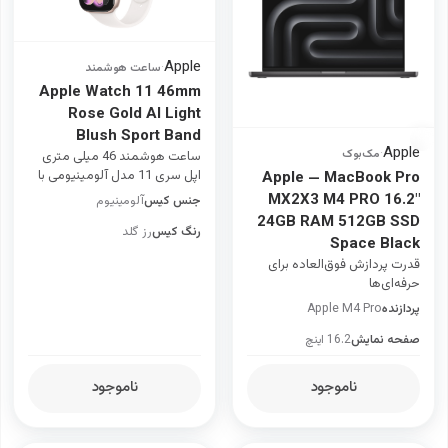
Apple
·
ساعت هوشمند
Apple Watch 11 46mm
Rose Gold Al Light
Blush Sport Band
Apple
·
مک‌بوک
ساعت هوشمند 46 میلی متری
اپل سری 11 مدل آلومینیومی با
Apple — MacBook Pro
بند سیلیکونی
MX2X3 M4 PRO 16.2"
جنس کیس
آلومینیوم
24GB RAM 512GB SSD
رنگ کیس
رز گلد
Space Black
قدرت پردازش فوق‌العاده برای
حرفه‌ای‌ها
پردازنده
Apple M4 Pro
صفحه نمایش
16.2 اینچ
ناموجود
ناموجود