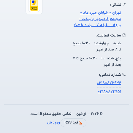
📍
نشانی:
تهران - خیابان میرداماد -
مجتمع کامپیوتر پایتخت -
برجA - طبقه ۷ - واحد ۷۰۵A
🕐
ساعت فعالیت:
شنبه - چهارشنبه : ۱۰:۳۰ صبح
تا ۸ بعد از ظهر
پنج شنبه ها : ۱۰:۳۰ صبح تا ۷
بعد از ظهر
📞
شماره تماس:
۰۲۱۸۸۸۷۲۹۳۶
۰۲۱۸۸۸۷۲۹۵۱
© ۲۰۲۶ — آی‌فون — تمامی حقوق محفوظ است.
فید RSS
ورود پنل