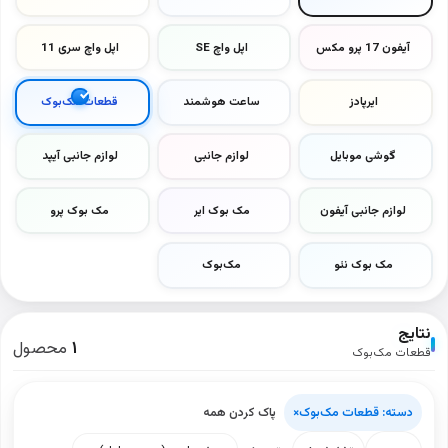
آیفون 17 پرو مکس
اپل واچ SE
اپل واچ سری 11
ایرپادز
ساعت هوشمند
قطعات مک‌بوک
گوشی موبایل
لوازم جانبی
لوازم جانبی آیپد
لوازم جانبی آیفون
مک بوک ایر
مک بوک پرو
مک بوک نئو
مک‌بوک
نتایج
۱
محصول
قطعات مک‌بوک
دسته: قطعات مک‌بوک
×
پاک کردن همه