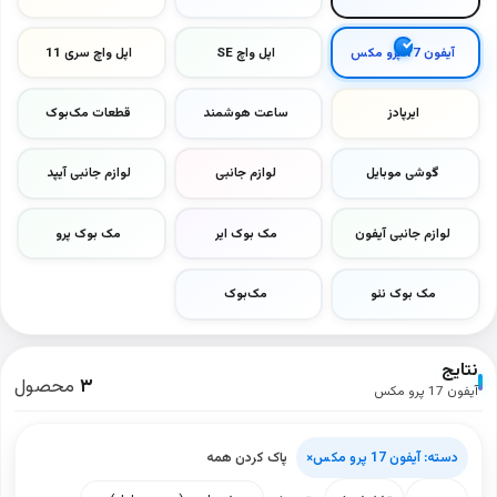
آیفون 17 پرو مکس
اپل واچ SE
اپل واچ سری 11
ایرپادز
ساعت هوشمند
قطعات مک‌بوک
گوشی موبایل
لوازم جانبی
لوازم جانبی آیپد
لوازم جانبی آیفون
مک بوک ایر
مک بوک پرو
مک بوک نئو
مک‌بوک
نتایج
۳
محصول
آیفون 17 پرو مکس
دسته: آیفون 17 پرو مکس
×
پاک کردن همه