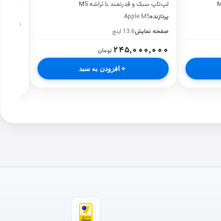
MDE04
لپ‌تاپ سبک و قدرتمند با تراشه M5
پردازنده
Apple M5
16 گیگابایت
صفحه نمایش
13.6 اینچ
پردازنده
5
۲۴۵,۰۰۰,۰۰۰
تومان
صفحه نم
افزودن به سبد