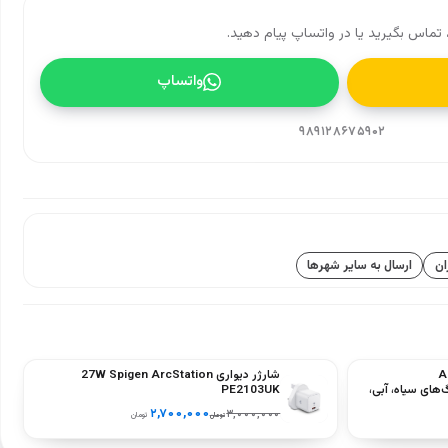
تماس بگیرید یا در واتساپ پیام دهید.
واتساپ
۹۸۹۱۲۸۶۷۵۹۰۲
ان
ارسال به سایر شهرها
شارژر دیواری 27W Spigen ArcStation
Dux نسل A16
PE2103UK
A2696‑) – رنگ‌های سیاه، آبی،
۲,۷۰۰,۰۰۰
۳,۰۰۰,۰۰۰
تومان
تومان