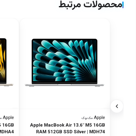
محصولات مرتبط
Apple
Apple
·
مک‌بوک
·
م
5 16GB
Apple MacBook Air 13.6" M5 16GB
 MDHA4
RAM 512GB SSD Silver | MDH74