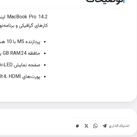
کارهای گرافیکی و برنامه‌ن
پردازنده M5 با 10 هسته (4 Performance + 6 Efficient) و 16 موتور عصبی
حافظه 24 GB RAM یکپارچه و SSD 1 TB غیرقابل ارتقا
صفحه نمایش Liquid Retina Mini‑LED با رزولوشن 3024×1964، روشنایی تا 1600 نیت و نرخ تازه‌سازی 120 Hz
پورت‌های USB‑C/Thunderbolt 4، HDMI، کارت‌خوان SDXC و شارژر 70 W همراه با کابل MagSafe‑3
اشتراک‌گذاری