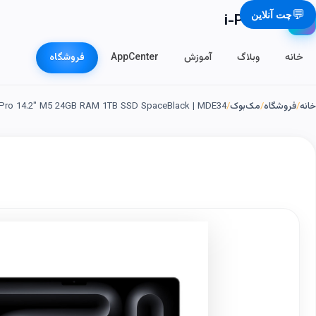
💬
چت آنلاین
i-Phone.ir
📱
خانه
وبلاگ
آموزش
AppCenter
فروشگاه
خانه
/
فروشگاه
/
مک‌بوک
/
Pro 14.2" M5 24GB RAM 1TB SSD SpaceBlack | MDE34