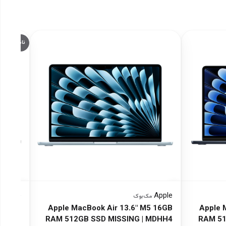
ناموجود
Apple
Apple
·
مک‌بوک
·
م
5 16GB
Apple MacBook Air 13.6" M5 16GB
Apple 
ack |
RAM 512GB SSD MISSING | MDHH4
RAM 51