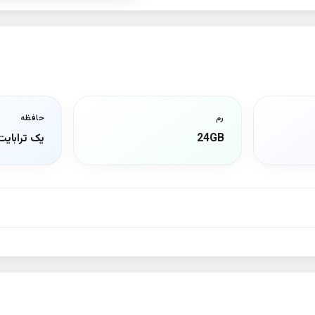
رم
حافظه
24GB
یک ترابایت