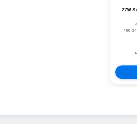
27W Spigen
100-24
ن