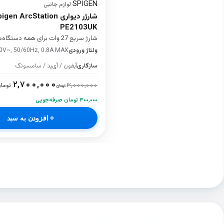
SPIGEN
·
لوازم جانبی
شارژر دیواری  ArcStation
PE2103UK
شارژ سریع 27 وات برای همه دستگاه‌ها
ولتاژ ورودی
0V~, 50/60Hz, 0.8A MAX
سازگاری
آیفون / آی‌پد / سامسونگ
۲,۷۰۰,۰۰۰
۳,۰۰۰,۰۰۰
توما
تومان
۳۰۰,۰۰۰ تومان صرفه‌جویی
افزودن به سبد