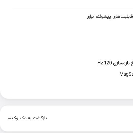
MacB اینچی 2025 با پردازنده M5 قدرتمند، طراحی آلومینیومی Space Black و قابلیت‌های پیشرفته برای
بازگشت به مک‌بوک
←