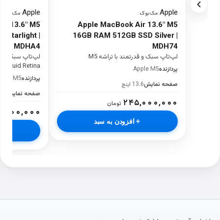
Apple
Apple
·
مک‌بوک
·
مک‌بوک
ir 13.6" M5
Apple MacBook Air 13.6" M5
Starlight |
16GB RAM 512GB SSD Silver |
MDHA4
MDH74
لپ‌تاپ سبک و قدرتمند با تراشه M5
Liquid Retina
پردازنده
Apple M5
پردازنده
pple M5
صفحه نمایش
13.6 اینچ
صفحه نمایش
13.6 
۲۴۵,۰۰۰,۰۰۰
تومان
۲,۰۰۰,۰۰۰
افزودن به سبد