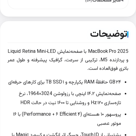
سایر مشخصات
(۵۰)
توضیحات
MacBook Pro 2025 با صفحه‌نمایش Liquid Retina Mini‑LED
و پردازنده M5، ترکیبی از سرعت، گرافیک پیشرفته و طول عمر
باتری فوق‌العاده است.
۲۴ GB حافظهٔ RAM یکپارچه و ۱ TB SSD برای کارهای حرفه‌ای
صفحه‌نمایش ۱۴.۲ اینچی با رزولوشن 3024×1964، نرخ
تازه‌سازی ۱۲۰ Hz و روشنایی تا ۱۶۰۰ نیت در حالت HDR
پروسهور ۱۰ هسته‌ای (۴ Performance + ۶ Efficient) با ۱۶
موتور عصبی
پشتیبانی از Touch ID، حسگر اثر انگشت و کیبورد Magic با