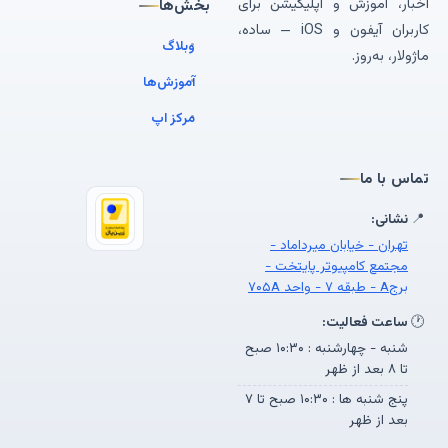
اخبار، آموزش و اپلیکیشن برای
بخش‌ها
کاربران آیفون و iOS — ساده،
وبلاگ
ماژولار، به‌روز.
آموزش‌ها
مرکز اپ
تماس با ما
📍
نشانی:
تهران - خیابان میرداماد -
مجتمع کامپیوتر پایتخت -
برجA - طبقه ۷ - واحد ۷۰۵A
🕐
ساعت فعالیت:
شنبه - چهارشنبه : ۱۰:۳۰ صبح
تا ۸ بعد از ظهر
پنج شنبه ها : ۱۰:۳۰ صبح تا ۷
بعد از ظهر