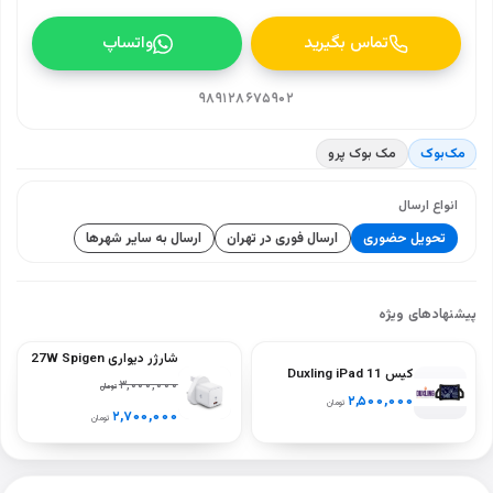
تماس بگیرید
واتساپ
۹۸۹۱۲۸۶۷۵۹۰۲
مک‌بوک
مک بوک پرو
انواع ارسال
تحویل حضوری
ارسال فوری در تهران
ارسال به سایر شهرها
پیشنهادهای ویژه
شارژر دیواری 27W Spigen
کیس Duxling iPad 11
ArcStation PE2103UK
۳,۰۰۰,۰۰۰
تومان
نسل A16
۲,۵۰۰,۰۰۰
تومان
(A2696‑A2757‑A2777)
۲,۷۰۰,۰۰۰
تومان
– رنگ‌های سیاه، آبی، سبز،
بنفش