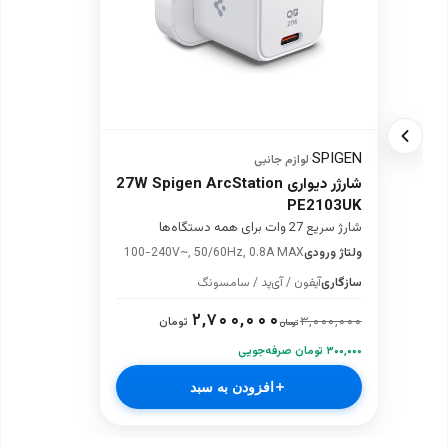
SPIGEN
·
لوازم جانبی
شارژر دیواری 27W Spigen ArcStation
PE2103UK
شارژ سریع 27 وات برای همه دستگاه‌ها
ولتاژ ورودی
100-240V~, 50/60Hz, 0.8A MAX
سازگاری
آیفون / آی‌پد / سامسونگ
۲,۷۰۰,۰۰۰
۳,۰۰۰,۰۰۰
تومان
تومان
۳۰۰,۰۰۰ تومان صرفه‌جویی
افزودن به سبد