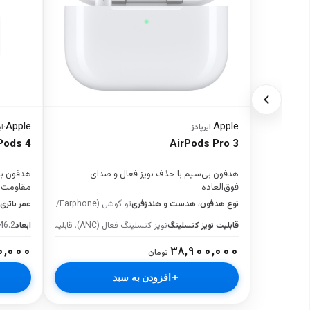
Apple
Apple
·
ایرپادز
·
ای
Pods 4
AirPods Pro 3
هدفون بی‌سیم با حذف نویز فعال و صدای
هدفون بی
فوق‌العاده
مقاومت در
نوع هدفون، هدست و هندزفری
تو گوشی (Earbud/Earphone)
عمر باتری
قابلیت نویز کنسلینگ
نویز کنسلینگ فعال (ANC)، قابلیت پخش صدای محیطی (Transparency)
ابعاد
2x46.2
۰,۰۰۰
۳۸,۹۰۰,۰۰۰
تومان
افزودن به سبد