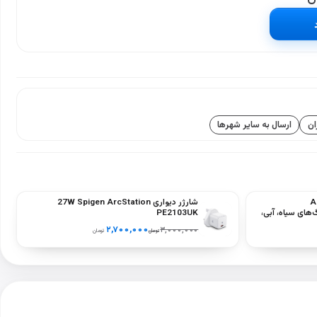
ان
ارسال به سایر شهرها
شارژر دیواری 27W Spigen ArcStation
Dux نسل A16
PE2103UK
A2696‑) – رنگ‌های سیاه، آبی،
۲,۷۰۰,۰۰۰
۳,۰۰۰,۰۰۰
تومان
تومان