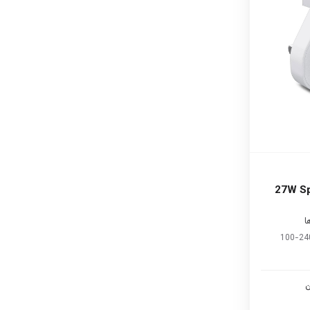
27W Spigen
100-24
ن