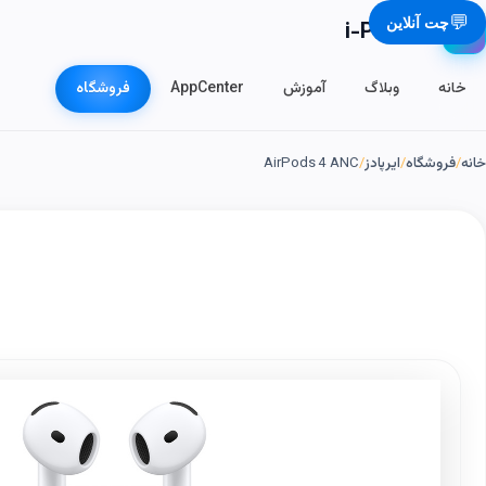
💬
چت آنلاین
i-Phone.ir
📱
خانه
وبلاگ
آموزش
AppCenter
فروشگاه
خانه
/
فروشگاه
/
ایرپادز
/
AirPods 4 ANC