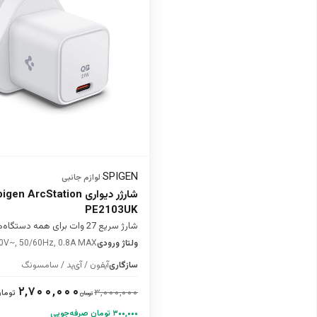
SPIGEN
·
لوازم جانبی
شارژر دیواری  ArcStation
PE2103UK
شارژ سریع 27 وات برای همه دستگاه‌ها
ولتاژ ورودی
0V~, 50/60Hz, 0.8A MAX
سازگاری
آیفون / آی‌پد / سامسونگ
۲,۷۰۰,۰۰۰
۳,۰۰۰,۰۰۰
توما
تومان
۳۰۰,۰۰۰ تومان صرفه‌جویی