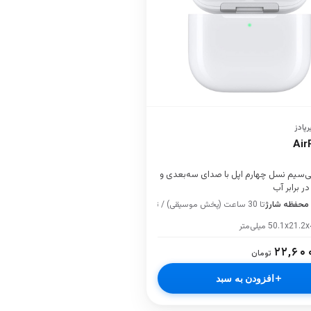
رپادز
Air
‌سیم نسل چهارم اپل با صدای سه‌بعدی و
 برابر آب
 محفظه شارژ
تا 30 ساعت (پخش موسیقی) / تا 20 ساعت (مکالمه)
50.1x21. میلی‌متر
۲۲,۶۰
تومان
افزودن به سبد