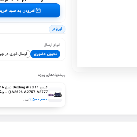
افزودن به سبد خرید
ایرپادز
انواع ارسال
تحویل حضوری
ارسال فوری در تهر
پیشنهادهای ویژه
کیس ling iPad 11
(A2757‑A2777
سبز، بنفش
۲,۵۰۰,۰۰۰
تومان