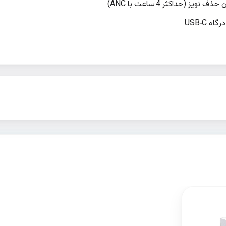
 USB‑C