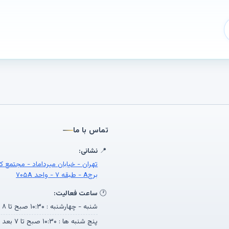
تماس با ما
📍
نشانی:
تهران - خیابان میرداماد - مجتمع ک
برجA - طبقه ۷ - واحد ۷۰۵A
🕐
ساعت فعالیت:
شنبه - چهارشنبه : ۱۰:۳۰ صبح تا ۸ بعد از ظهر
پنج شنبه ها : ۱۰:۳۰ صبح تا ۷ بعد از ظهر