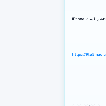
اپل, iPhone Ultra تاشو, تولید ۱۰ میلیون دستگاه, گوشی تاشو, تکنولوژی نمایش تاشو, قیمت iPhone
https://9to5mac.