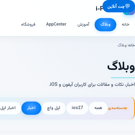
💬
چت آنلاین
i-Phone.ir
📱
خانه
وبلاگ
آموزش
AppCenter
فروشگاه
خانه
/
وبلاگ
وبلاگ
اخبار، نکات و مقالات برای کاربران آیفون و iOS.
همه
ios27
اپل واچ
اخبار
اخبار‌ اپل
دسته‌بندی