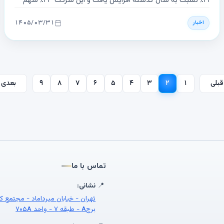
۲۱٪ نسبت به سال گذشته افزایش یافت و این شرکت ۲۳٪ سهم
بازار جهانی را به خود اختصاص داد. در همین دوره، کل حجم فروش
۱۴۰۵/۰۳/۳۱
اخبار
ساعت‌های هوشمند در سطح جهان ۴٪ رشد کرد.
۹
۸
۷
۶
۵
۴
۳
۲
۱
قبلی
بعدی
تماس با ما
📍
نشانی:
تهران - خیابان میرداماد - مجتمع ک
برجA - طبقه ۷ - واحد ۷۰۵A