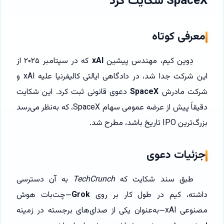
SpaceX شکایت کرد
معرفی کوتاه
دِوین کیم، مهندس پیشین
xAI
که در سپتامبر ۲۰۲۵ از
این شرکت جدا شد، در دادگاهی ایالتی کالیفرنیا علیه xAI و
شرکت مادرش
SpaceX
دعوی قانونی ثبت کرد. این شکایت
دقیقاً پیش از عرضه عمومی سهام SpaceX، که به‌نظر می‌رسد
بزرگ‌ترین IPO تاریخ باشد، مطرح شد.
جزئیات دعوی
طبق سند شکایت که
TechCrunch
به آن دسترسی
داشته، کیم در طول کار بر روی
Grok
—چت‌بات هوش
مصنوعی xAI—به‌عنوان یکی از صدای‌های برجسته در زمینه